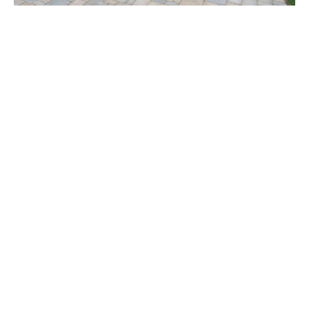
Et voilà assemblé votre foyer extérieur Feu Ardent #300-
2D.
Ce qu’ils
pensent de nous.
Super bien accueilli et ils ont répondu à mes questions, je le
recommande fortement.
François F.
★
★
★
★
★