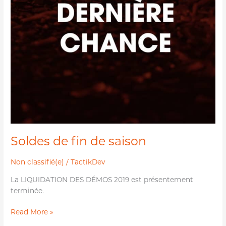
Soldes de fin de saison
Non classifié(e)
/
TactikDev
La LIQUIDATION DES DÉMOS 2019 est présentement
terminée.
Read More »