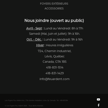
FOYERS EXTÉRIEURS
ACCESSOIRES
Nous joindre (ouvert au public)
Avril - Sept
:
Lundi au Vendredi: 8h à 17h
Samedi (Mai, juin et juillet): 9h à 16h.
Oct. - Déc.
:
Lundi au Vendredi: 9h à 16h
Hiver
:
Heures irrégulières
724, Chemin Industriel,
Lévis, Québec
Canada, G7A 1B5
418-831-1514
418-831-1429
info@feuardent.com
Y
F
I
P
o
a
n
i
Les Foyers Feu Ardent Inc. | 724 chemin Industriel, Lévis, Qc. Canada Tel.: 418-831-1514
u
c
s
n
t
e
t
t
© Les Foyers Feu Ardent 2026 – Tous droits réservés