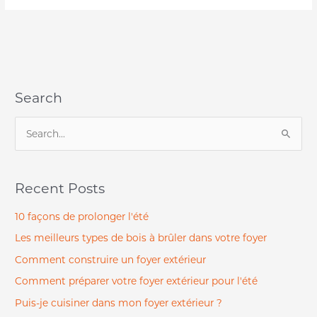
Search
S
e
a
Recent Posts
r
c
10 façons de prolonger l'été
h
Les meilleurs types de bois à brûler dans votre foyer
f
Comment construire un foyer extérieur
o
Comment préparer votre foyer extérieur pour l'été
r
Puis-je cuisiner dans mon foyer extérieur ?
: